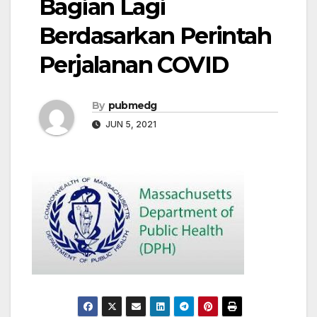
Bagian Lagi
Berdasarkan Perintah
Perjalanan COVID
By
pubmedg
JUN 5, 2021