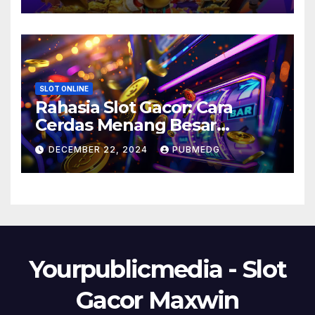
SLOT ONLINE
Rahasia Slot Gacor: Cara
Cerdas Menang Besar
Bermain Slot Online
DECEMBER 22, 2024
PUBMEDG
Yourpublicmedia - Slot
Gacor Maxwin