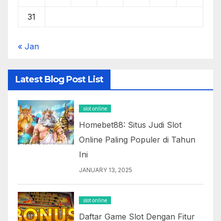
31
« Jan
Latest Blog Post List
slot online
Homebet88: Situs Judi Slot
Online Paling Populer di Tahun
Ini
JANUARY 13, 2025
slot online
Daftar Game Slot Dengan Fitur