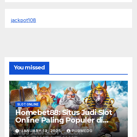
jackpot108
You missed
SLOT ONLINE
Homebet88: Situs Judi Slot
Online Paling Populer di
Tahun Ini
JANUARY 13, 2025
PUBMEDG