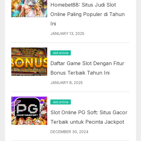
Homebet88: Situs Judi Slot
Online Paling Populer di Tahun
Ini
JANUARY 13, 2025
slot online
Daftar Game Slot Dengan Fitur
Bonus Terbaik Tahun Ini
JANUARY 8, 2025
slot online
Slot Online PG Soft: Situs Gacor
Terbaik untuk Pecinta Jackpot
DECEMBER 30, 2024