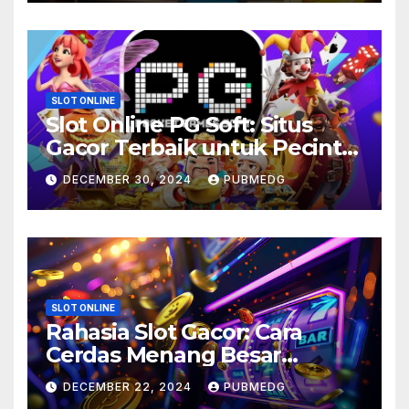
SLOT ONLINE
Slot Online PG Soft: Situs
Gacor Terbaik untuk Pecinta
Jackpot
DECEMBER 30, 2024
PUBMEDG
SLOT ONLINE
Rahasia Slot Gacor: Cara
Cerdas Menang Besar
Bermain Slot Online
DECEMBER 22, 2024
PUBMEDG