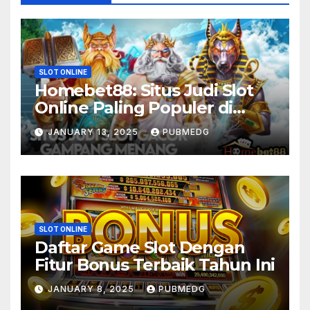
SLOT ONLINE
Homebet88: Situs Judi Slot
Online Paling Populer di
Tahun Ini
JANUARY 13, 2025
PUBMEDG
SLOT ONLINE
Daftar Game Slot Dengan
Fitur Bonus Terbaik Tahun Ini
JANUARY 8, 2025
PUBMEDG