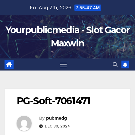
Skip
Fri. Aug 7th, 2026
7:55:48 AM
to
content
Yourpublicmedia - Slot Gacor
Maxwin
PG-Soft-7061471
By
pubmedg
DEC 30, 2024