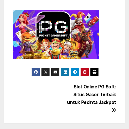
Post
Slot Online PG Soft:
Situs Gacor Terbaik
navigation
untuk Pecinta Jackpot