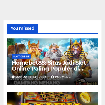
You missed
SLOT ONLINE
Homebet88: Situs Judi Slot
Online Paling Populer di
Tahun Ini
JANUARY 13, 2025
PUBMEDG