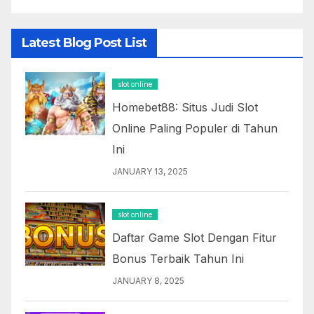
Latest Blog Post List
slot online
Homebet88: Situs Judi Slot
Online Paling Populer di Tahun
Ini
JANUARY 13, 2025
slot online
Daftar Game Slot Dengan Fitur
Bonus Terbaik Tahun Ini
JANUARY 8, 2025