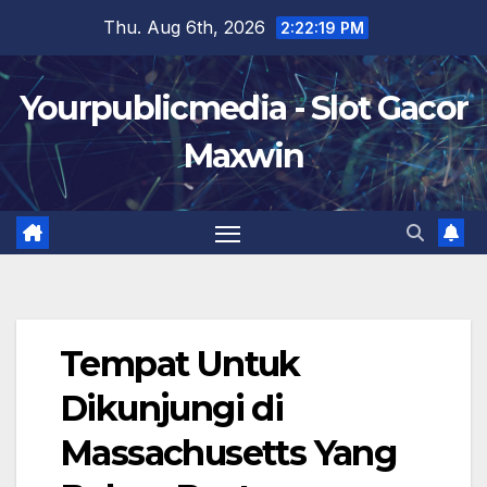
Skip
Thu. Aug 6th, 2026
2:22:19 PM
to
content
Yourpublicmedia - Slot Gacor
Maxwin
Tempat Untuk
Dikunjungi di
Massachusetts Yang