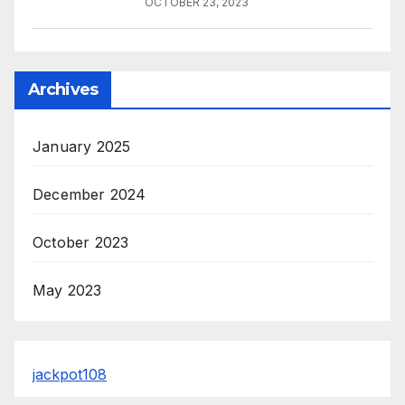
OCTOBER 23, 2023
Archives
January 2025
December 2024
October 2023
May 2023
jackpot108