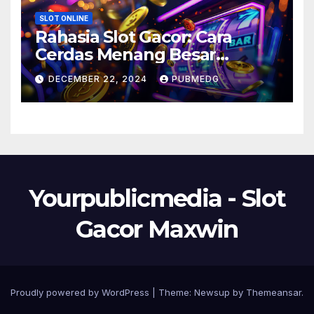
SLOT ONLINE
Rahasia Slot Gacor: Cara
Cerdas Menang Besar
Bermain Slot Online
DECEMBER 22, 2024
PUBMEDG
Yourpublicmedia - Slot
Gacor Maxwin
Proudly powered by WordPress
|
Theme: Newsup by
Themeansar
.