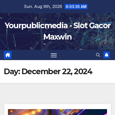
Skip
Sun. Aug 9th, 2026
6:03:35 AM
to
content
Yourpublicmedia - Slot Gacor
Maxwin
Day:
December 22, 2024