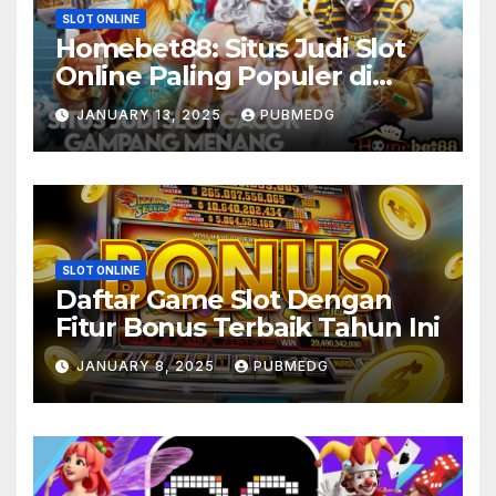
SLOT ONLINE
Homebet88: Situs Judi Slot
Online Paling Populer di
Tahun Ini
JANUARY 13, 2025
PUBMEDG
SLOT ONLINE
Daftar Game Slot Dengan
Fitur Bonus Terbaik Tahun Ini
JANUARY 8, 2025
PUBMEDG