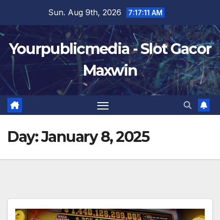
Skip
Sun. Aug 9th, 2026
7:17:12 AM
to
content
Yourpublicmedia - Slot Gacor
Maxwin
Day:
January 8, 2025