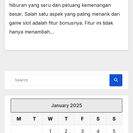
hiburan yang seru dan peluang kemenangan
besar. Salah satu aspek yang paling menarik dari
game slot adalah fitur bonusnya. Fitur ini tidak
hanya menambah…
January 2025
M
T
W
T
F
S
S
1
2
3
4
5