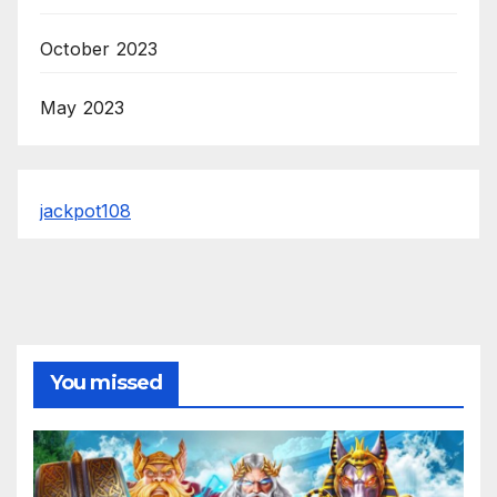
October 2023
May 2023
jackpot108
You missed