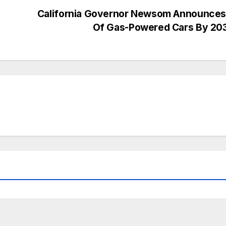
California Governor Newsom Announces
Of Gas-Powered Cars By 20