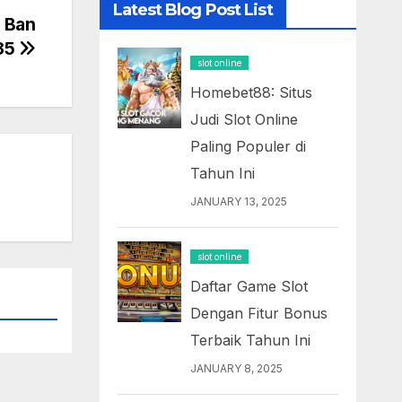
Latest Blog Post List
 Ban
35
slot online
Homebet88: Situs
Judi Slot Online
Paling Populer di
Tahun Ini
JANUARY 13, 2025
slot online
Daftar Game Slot
Dengan Fitur Bonus
Terbaik Tahun Ini
JANUARY 8, 2025