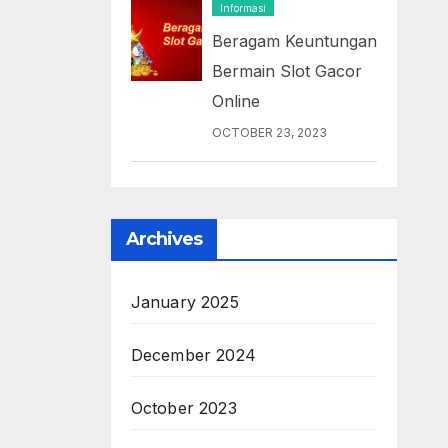
Informasi
Beragam Keuntungan
Bermain Slot Gacor
Online
OCTOBER 23, 2023
Archives
January 2025
December 2024
October 2023