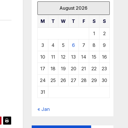
August 2026
M
T
W
T
F
S
S
1
2
3
4
5
6
7
8
9
10
11
12
13
14
15
16
17
18
19
20
21
22
23
24
25
26
27
28
29
30
31
« Jan