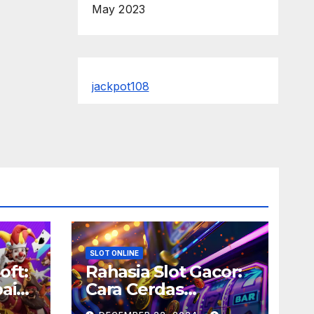
May 2023
jackpot108
SLOT ONLINE
oft:
Rahasia Slot Gacor:
baik
Cara Cerdas
Menang Besar