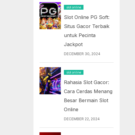
slot online
Slot Online PG Soft:
Situs Gacor Terbaik
untuk Pecinta
Jackpot
DECEMBER 30, 2024
slot online
Rahasia Slot Gacor:
Cara Cerdas Menang
Besar Bermain Slot
Online
DECEMBER 22, 2024