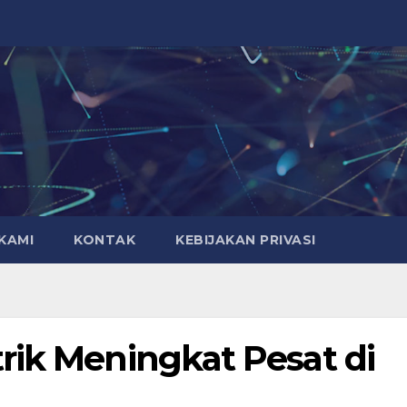
KAMI
KONTAK
KEBIJAKAN PRIVASI
rik Meningkat Pesat di