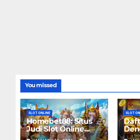
You missed
SLOT ONLINE
SLOT ON
Homebet88: Situs
Daft
Judi Slot Online
Den
Paling Populer di
Terb