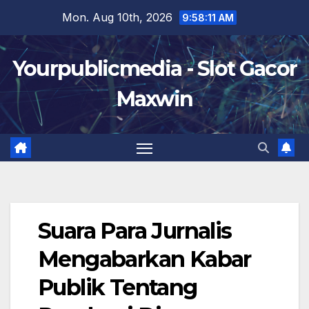
Skip
Mon. Aug 10th, 2026
9:58:12 AM
to
content
Yourpublicmedia - Slot Gacor
Maxwin
Suara Para Jurnalis
Mengabarkan Kabar
Publik Tentang