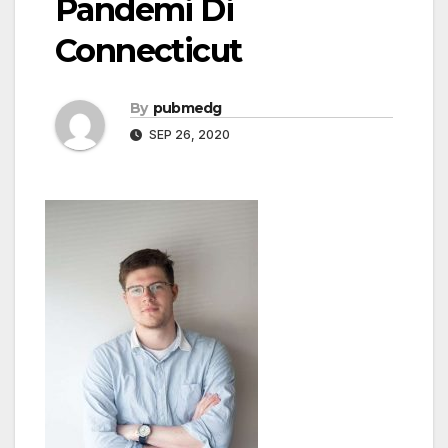
Pandemi Di
Connecticut
By
pubmedg
SEP 26, 2020