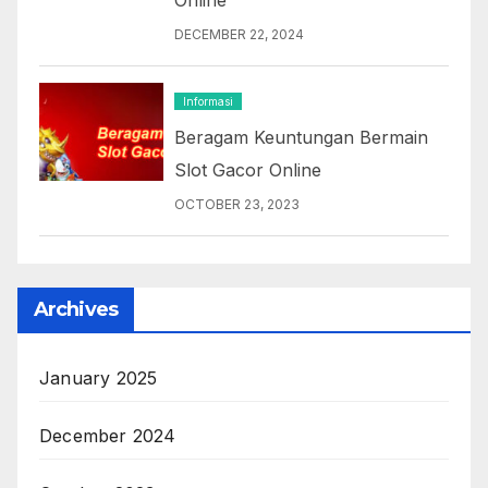
DECEMBER 22, 2024
Informasi
Beragam Keuntungan Bermain
Slot Gacor Online
OCTOBER 23, 2023
Archives
January 2025
December 2024