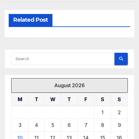
Related Post
August 2026
M
T
W
T
F
S
S
1
2
3
4
5
6
7
8
9
10
11
12
13
14
15
16